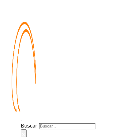
Buscar
×