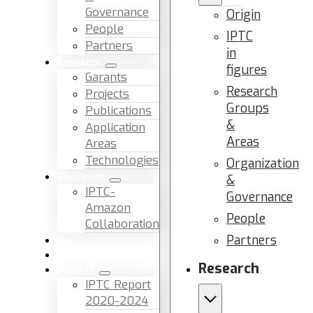
Governance
Origin
People
IPTC
Partners
in
Research
figures
Garants
Research
Projects
Groups
Publications
&
Application
Areas
Areas
Technologies
Organization
Education
&
IPTC-
Governance
Amazon
People
Collaboration
Partners
News & Events
Facilities & Services
Research
Reports
IPTC Report
2020-2024