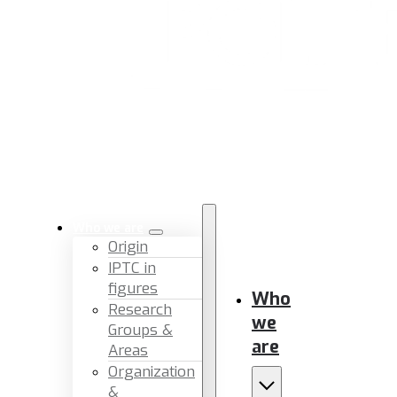
Who we are
Origin
IPTC in
figures
Who
Research
we
Groups &
are
Areas
Organization
&