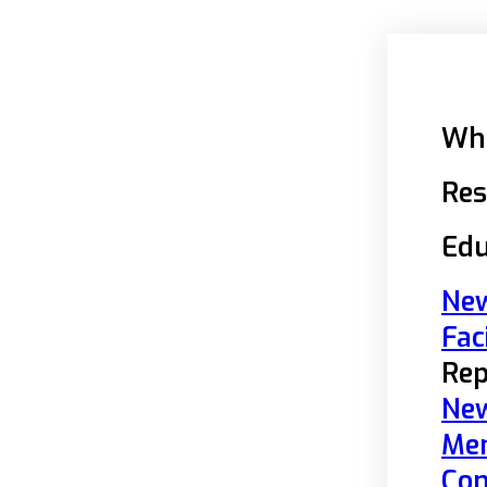
Wh
Res
Edu
New
Fac
Rep
New
Me
Con