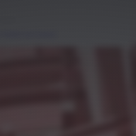
 García
y
,
Mobility and Transport