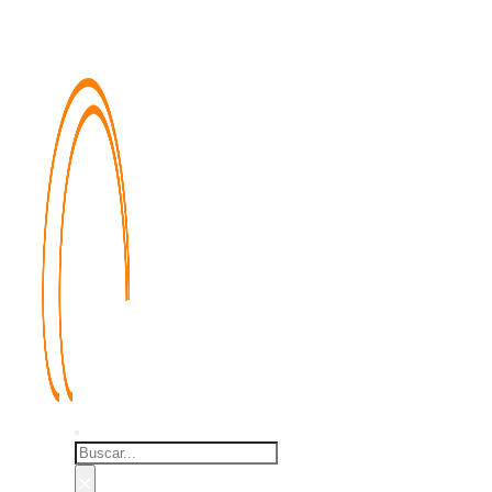
Buscar
×