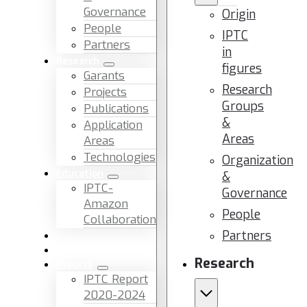
Governance
Origin
People
IPTC
Partners
in
Research
figures
Garants
Research
Projects
Groups
Publications
&
Application
Areas
Areas
Technologies
Organization
Education
&
IPTC-
Governance
Amazon
People
Collaboration
Partners
News & Events
Facilities & Services
Research
Reports
IPTC Report
2020-2024