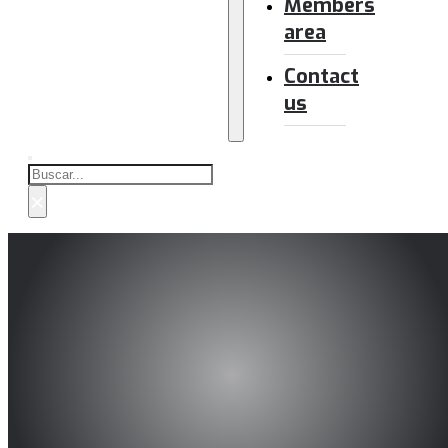
Members
area
Contact
us
Buscar
×
Modelado y reconocimiento d
intrusivos