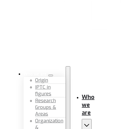
Who we are
Origin
IPTC in
figures
Who
Research
we
Groups &
are
Areas
Organization
&