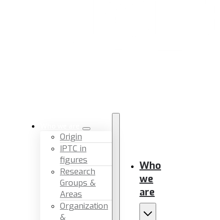
Who we are
Origin
IPTC in
figures
Who
Research
we
Groups &
are
Areas
Organization
&