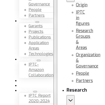
Governance
Origin
People
IPTC
Partners
in
Research
figures
Garants
Research
Projects
Groups
Publications
&
Application
Areas
Areas
Technologies
Organization
Education
&
IPTC-
Governance
Amazon
People
Collaboration
Partners
News & Events
Facilities & Services
Research
Reports
IPTC Report
2020-2024