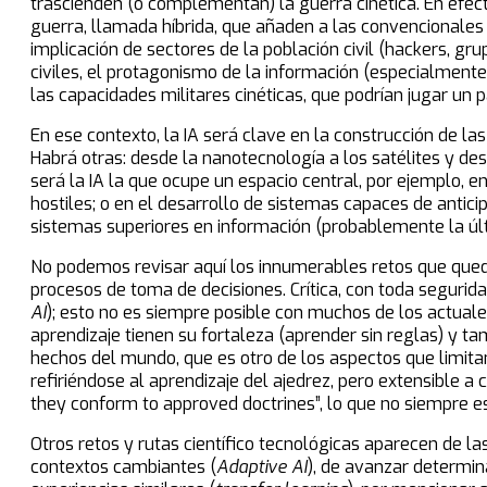
trascienden (o complementan) la guerra cinética. En efec
guerra, llamada híbrida, que añaden a las convencionales l
implicación de sectores de la población civil (hackers, g
civiles, el protagonismo de la información (especialment
las capacidades militares cinéticas, que podrían jugar un 
En ese contexto, la IA será clave en la construcción de l
Habrá otras: desde la nanotecnología a los satélites y d
será la IA la que ocupe un espacio central, por ejemplo,
hostiles; o en el desarrollo de sistemas capaces de antic
sistemas superiores en información (probablemente la últi
No podemos revisar aquí los innumerables retos que queda
procesos de toma de decisiones. Crítica, con toda segurida
AI
); esto no es siempre posible con muchos de los actua
aprendizaje tienen su fortaleza (aprender sin reglas) y ta
hechos del mundo, que es otro de los aspectos que limitan
refiriéndose al aprendizaje del ajedrez, pero extensible 
they conform to approved doctrines”, lo que no siempre e
Otros retos y rutas científico tecnológicas aparecen de la
contextos cambiantes (
Adaptive AI
), de avanzar determin