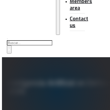
Members
area
Contact
us
Buscar
×
Inteligencia Artificial en Def
2035